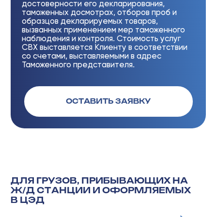
ПРЕДСТАВИТЕЛЕМ
Наименование
услуг
01
Аудит комплекта документов по сделке:
Аудит внешнеторгового контракта, спецификаций и дополнений к
нему, товарно- сопроводительных документов, платежных
документов. По результату аудита предложения и рекомендации
по всем документам
02
Классификация кодов согласно ЕТН ВЭД ТС, мер тарифного и
нетарифного регулирования, определение разрешительной
документации
Регистрация участника ВЭД в таможенных органах РФ
03
Предварительный осмотр груза с целью идентификации.
04
Тариф указан за 1 (одну) товарную партию