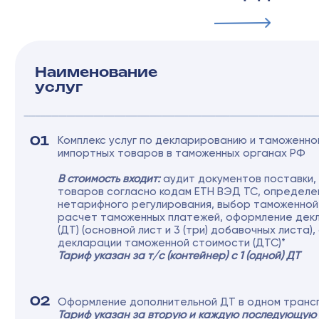
*Услуги Таможенного представителя не
включают в себя стоимость портовых услуг,
связанных с перемещением контейнера на
предварительный осмотр груза с целью
достоверности его декларирования, на
таможенный досмотр, отбор проб и образцов
декларируемых товаров, связанных с
применением мер таможенного наблюдения
и контроля, а также вытекающих из этого
услуг СВХ на погрузо-разгрузочные работы и
услуг по хранению. Стоимость услуг порта и
СВХ выставляются Клиенту в соответствии
со счетами, выставляемыми в адрес
Таможенного представителя.
ДЛЯ ГРУЗОВ, ОФОРМЛЯЕМЫХ НА
АВИА ГРУЗОВЫХ ТАМОЖЕННЫХ
ПОСТАХ
Наименование
услуг