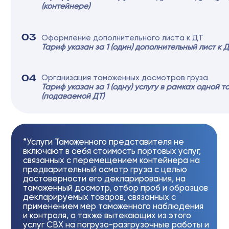
Комплекс услуг по декларированию и таможенному оформлению
01
импортных / экспортных товаров в таможенных органах РФ
В стоимость входит:
аудит документов поставки, классификация
товаров согласно кодам ЕТН ВЭД ТС, определение мер
нетарифного регулирования, выбор таможенной процедуры,
расчет таможенных платежей, оформление декларации на товары
(ДТ) (основной лист и 3 (три) добавочных листа), оформление
декларации таможенной стоимости (ДТС)* Тариф указан за 1 (одну)
ДТ
02
Оформление дополнительного листа к ДТ
Тариф указан за 1(один) дополнительный лист, начиная с 4-ого
*Услуги Таможенного представителя не
включают в себя стоимость услуг по
размещению товаров на СВХ, услуг СВХ на
проведение погрузо- разгрузочных работ и
услуг по хранению, возникающих при
предварительных осмотрах груза с целью
достоверности его декларирования,
таможенных досмотрах, отборов проб и
образцов декларируемых товаров,
вызванных применением мер таможенного
наблюдения и контроля. Стоимость услуг
СВХ выставляется Клиенту в соответствии
со счетами, выставляемыми в адрес
Таможенного представителя.