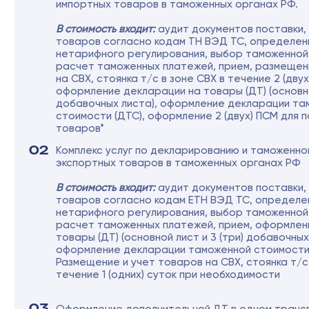
товаров*
02
Комплекс услуг по декларированию и таможенному оформлению
экспортных товаров в таможенных органах РФ
В стоимость входит:
аудит документов поставки, классификация
товаров согласно кодам ЕТН ВЭД ТС, определение мер
нетарифного регулирования, выбор таможенной процедуры,
расчет таможенных платежей, прием, оформление декларации на
товары (ДТ) (основной лист и 3 (три) добавочных листа),
оформление декларации таможенной стоимости (ДТС)*
Размещение и учет товаров на СВХ, стоянка т/с в зоне СВХ в
течение 1 (одних) суток при необходимости
03
Оформление дополнительной ДТ в одном транспортном средстве
Тариф указан за вторую и каждую последующую ДТ в т/с для
товаров общего назначения и подакцизных товаров
04
Оформление дополнительного листа к ДТ
Тариф указан за 1 (один) дополнительный лист к ДТ, начиная с 4-ого
*Услуги Таможенного представителя
не включают в себя стоимость услуг СВХ
на проведение погрузо-разгрузочных работ
и услуг по хранению, возникающих при
предварительных осмотрах груза с целью