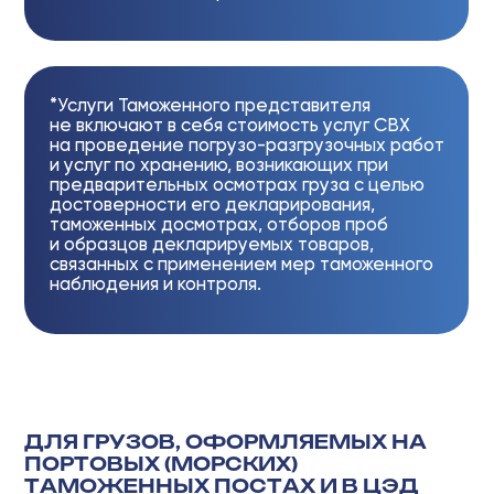
Наименование
услуг
Комплекс услуг по декларированию и таможенному оформлению
01
импортных товаров в таможенных органах РФ
В стоимость входит:
аудит документов поставки, классификация
товаров согласно кодам ЕТН ВЭД ТС, определение мер
нетарифного регулирования, выбор таможенной процедуры,
расчет таможенных платежей, оформление декларации на товары
(ДТ) (основной лист и 3 (три) добавочных листа), оформление
декларации таможенной стоимости (ДТС)*
Тариф указан за т/с (контейнер) с 1 (одной) ДТ
02
Оформление дополнительной ДТ в одном транспортном средстве
Тариф указан за вторую и каждую последующую ДТ в т/с
(контейнере)
03
Оформление дополнительного листа к ДТ
Тариф указан за 1 (один) дополнительный лист к ДТ, начиная с 4-ого
Организация таможенных досмотров груза
04
Тариф указан за 1 (одну) услугу в рамках одной товарной партии
(подаваемой ДТ)