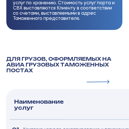
ОСТАВИТЬ ЗАЯВКУ
ДЛЯ ГРУЗОВ, ПРИБЫВАЮЩИХ НА
Ж/Д СТАНЦИИ И ОФОРМЛЯЕМЫХ
В ЦЭД
Наименование
услуг
Комплекс услуг по декларированию и таможенному оформлению
01
импортных / экспортных товаров в таможенных органах РФ
В стоимость входит:
аудит документов поставки, классификация
товаров согласно кодам ЕТН ВЭД ТС, определение мер
нетарифного регулирования, выбор таможенной процедуры,
расчет таможенных платежей, оформление декларации на товары
(ДТ) (основной лист и 3 (три) добавочных листа), оформление
декларации таможенной стоимости (ДТС)* Тариф указан за 1 (одну)
ДТ