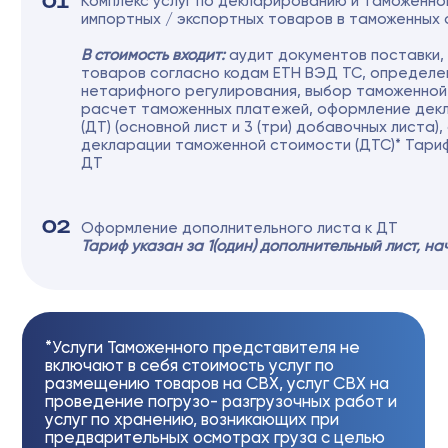
02
Оформление дополнительного листа к ДТ
Тариф указан за 1 (один) дополнительный лист
*Услуги Таможенного представителя не
включают в себя стоимость услуг ж/д
станций, связанных с перемещением
контейнера на предварительный осмотр
груза с целью достоверности его
декларирования, на таможенный досмотр,
отбор проб и образцов декларируемых
товаров, связанных с применением мер
таможенного наблюдения и контроля, а
также вытекающих из этого услуг СВХ на
погрузо-разгрузочные работы и услуг по
хранению.
Стоимость услуг ж/д станции и СВХ
выставляются Клиенту в соответствии со
счетами, выставляемыми в адрес
Таможенного представителя.
ДОПОЛНИТЕЛЬНЫЕ УСЛУГИ,
ОКАЗЫВАЕМЫЕ ТАМОЖЕННЫМ