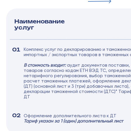
Оформление корректировки таможенной стоимости
05
с добавочными листами к бланку КДТ
Оформление разрешительных документов на ввоз:
06
Оформление деклараций о соответствии,
сертификатов, лицензий, актов фитосанитарного и
ветеринарного контроля, заключений, отказных
писем
Оформление предварительных классификационных
07
решений
Внесение изменений в ДТ, сбор и предоставление
08
дополнительных документов по требованию
таможенных органов, разъяснения по выпущенным
ДТ и т.п.
Консультирование по таможенным вопросам
09
и в области ВЭД
Прочие услуги в рамках договора
10
При необходимости и по поручению