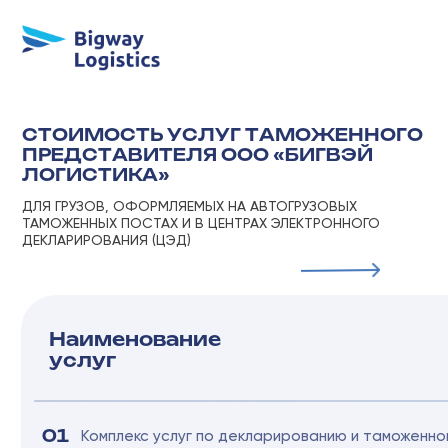
СТОИМОСТЬ УСЛУГ ТАМОЖЕННОГО
ПРЕДСТАВИТЕЛЯ ООО «БИГВЭЙ
ЛОГИСТИКА»
ДЛЯ ГРУЗОВ, ОФОРМЛЯЕМЫХ НА АВТОГРУЗОВЫХ
ТАМОЖЕННЫХ ПОСТАХ И В ЦЕНТРАХ ЭЛЕКТРОННОГО
ДЕКЛАРИРОВАНИЯ (ЦЭД)
Наименование
услуг
01
Комплекс услуг по декларированию и таможенному оформлению
импортных товаров в таможенных органах РФ.
В стоимость входит:
аудит документов поставки, классификация
товаров согласно кодам ТН ВЭД ТС, определение мер
нетарифного регулирования, выбор таможенной процедуры,
расчет таможенных платежей, прием, размещение и учет товаров
на СВХ, стоянка т/с в зоне СВХ в течение 2 (двух) суток,
оформление декларации на товары (ДТ) (основной лист и 3 (три)
добавочных листа), оформление декларации таможенной
стоимости (ДТС), оформление 2 (двух) ПСМ для подакцизных